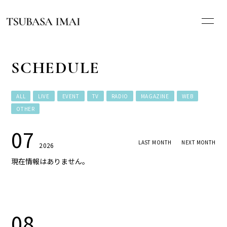
HOME
SCHEDULE
NEWS
ALL
LIVE
EVENT
TV
RADIO
MAGAZINE
WEB
OTHER
PROFILE
07
SCHEDULE
LAST MONTH
NEXT MONTH
2026
現在情報はありません。
DISCOGRAPHY
WHAT’S ALA[s]?
08