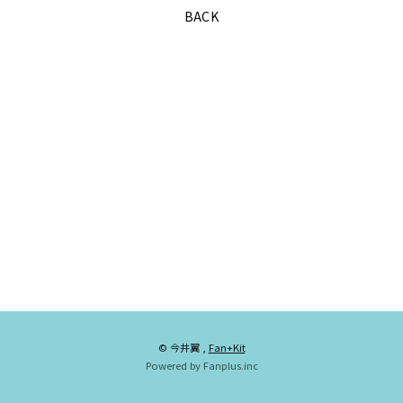
BACK
会員登録
ログイン
GALLERY
BLOG
© 今井翼 ,
Fan+Kit
Powered by Fanplus.inc
MOVIE