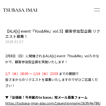
HOME
【ALA[s] event『You&Me』vol.5】観客参加型企画 リク
エスト募集！
NEWS
2026.01.07
PROFILE
2月8日（日）に開催されるALA[s] event『You&Me』vol.5 のな
かで、観客参加型企画を実施いたします！
SCHEDULE
1/7（水）18:00 ～ 1/14（水）23:59
までの期間で
DISCOGRAPHY
皆さまからのリクエストを募集いたしますのでぜひご応募くだ
さい！
WHAT’S ALA[s]?
▼『出張版！今井翼のto base』短メール募集フォーム
https://tsubasa-imai-alas.com/1/questionnaire/1639/4e786/