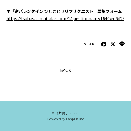
▼『逆バレンタイン ひとことセリフリクエスト』募集フォーム
https://tsubasa-imai-alas.com/1/questionnaire/1640/ee6d2/
SHARE
BACK
会員登録
ログイン
GALLERY
BLOG
© 今井翼 ,
Fan+Kit
Powered by Fanplus.inc
MOVIE