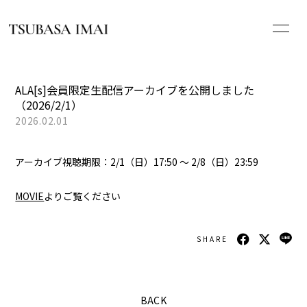
HOME
ALA[s]会員限定生配信アーカイブを公開しました
（2026/2/1）
NEWS
2026.02.01
PROFILE
アーカイブ視聴期限：2/1（日）17:50 ～ 2/8（日）23:59
SCHEDULE
MOVIE
よりご覧ください
DISCOGRAPHY
SHARE
WHAT’S ALA[s]?
BACK