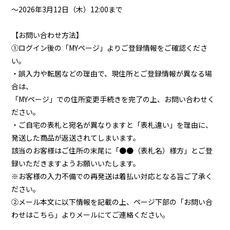
～2026年3月12日（木）12:00まで
【お問い合わせ方法】
①ログイン後の「MYページ」よりご登録情報をご確認くださ
い。
・誤入力や転居などの理由で、現住所とご登録情報が異なる場
合は、
「MYページ」での住所変更手続きを完了の上、お問い合わせく
会員登録
ログイン
ださい。
・ご自宅の表札と宛名が異なりますと「表札違い」を理由に、
発送した商品が返送されてしまいます。
GALLERY
該当のお客様はご住所の末尾に「●●（表札名）様方」とご登
録いただきますようお願いいたします。
BLOG
※お客様の入力不備での再発送は着払い対応となる旨ご了承く
ださい。
MOVIE
②メール本文に以下情報を記載の上、ページ下部の「お問い合
わせはこちら」よりメールにてご連絡ください。
WALLPAPER