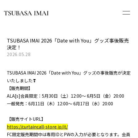
HOME
TSUBASA IMAI 2026「Date with You」グッズ事後販売
決定！
NEWS
2026.05.28
PROFILE
TSUBASA IMAI 2026「Date with You」グッズの事後販売が決定
いたしました❣
SCHEDULE
【販売期間】
ALA[s]会員限定：5月30日（土）12:00～ 6月5日（金）20:00
DISCOGRAPHY
一般発売：6月11日（木）12:00～ 6月17日（水）20:00
WHAT’S ALA[s]?
【販売サイトURL】
https://curtaincall-store.jp/it/
FC限定販売期間中は専用IDとPWの入力が必要となります。会員